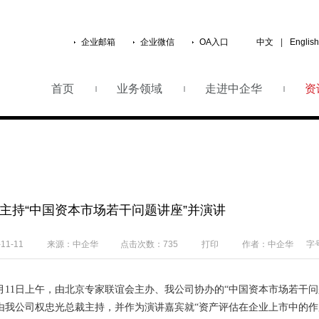
企业邮箱
企业微信
OA入口
中文
|
English
首页
业务领域
走进中企华
资
主持“中国资本市场若干问题讲座”并演讲
1-11
来源：中企华
点击次数：735
打印
作者：中企华
字
1月11日上午，由北京专家联谊会主办、我公司协办的“中国资本市场若干
公司权忠光总裁主持，并作为演讲嘉宾就“资产评估在企业上市中的作用