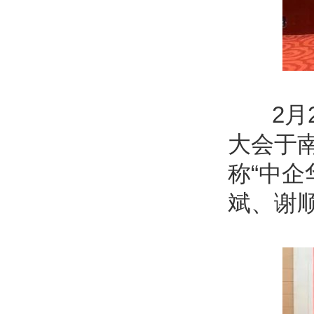
2月2
大会于
称“中
斌、谢