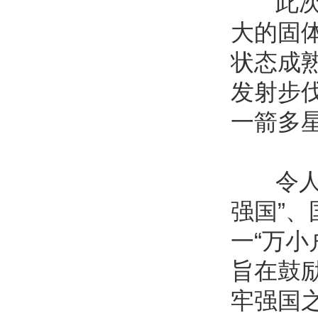
此次任
大的固
状态成
发射步伐
一箭多
令人瞩
强国”、
一“万小
旨在鼓
牢强国