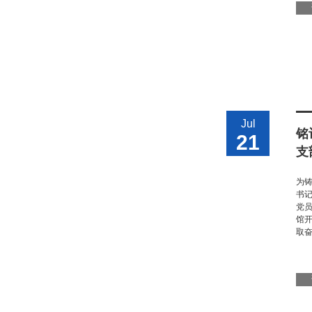
Jul
铭
21
支
为铸
书
党
馆
取