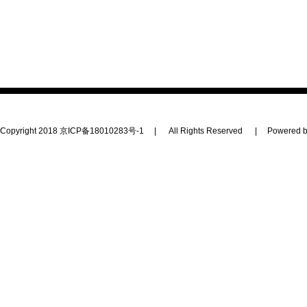
Copyright 2018
京ICP备18010283号-1
|
All Rights Reserved
|
Powered b